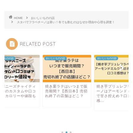
HOME
おいしいものの話
スタバでフラペチーノは寒い！冬でも飲むのはなぜか理由や心理を調査！
RELATED POST
しいものの話
おいしいものの話
おいしいものの話
き栗ラテはいつまで販
焼き芋ブリュレフラペチ
期間？【西日本】売切
ーノはアーモンドミルク
終了の店舗はどこ？
で甘さ控えめ？口コミ
感...
ジャパニーズチャイ
ーラテのカスタムや
ミは？カロリーや値