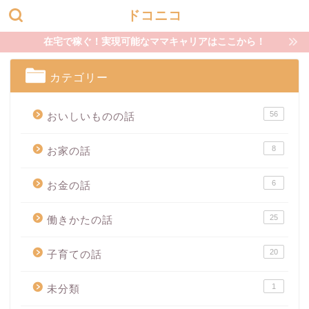
ドコニコ
在宅で稼ぐ！実現可能なママキャリアはここから！
カテゴリー
56
おいしいものの話
8
お家の話
6
お金の話
25
働きかたの話
20
子育ての話
1
未分類