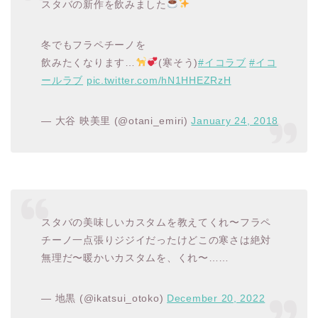
スタバの新作を飲みました
冬でもフラペチーノを
飲みたくなります…
(寒そう)
#イコラブ
#イコ
ールラブ
pic.twitter.com/hN1HHEZRzH
— 大谷 映美里 (@otani_emiri)
January 24, 2018
スタバの美味しいカスタムを教えてくれ〜フラペ
チーノ一点張りジジイだったけどこの寒さは絶対
無理だ〜暖かいカスタムを、くれ〜……
— 地黒 (@ikatsui_otoko)
December 20, 2022