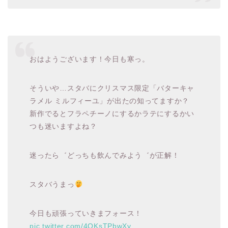
おはようございます！今日も寒っ。
そういや…スタバにクリスマス限定「バターキャ
ラメル ミルフィーユ」が出たの知ってますか？
新作でるとフラペチーノにするかラテにするかい
つも迷いますよね？
迷ったら゛どっちも飲んでみよう゛が正解！
スタバうまっ
今日も頑張っていきまフォース！
pic.twitter.com/4OKsTPbwXy