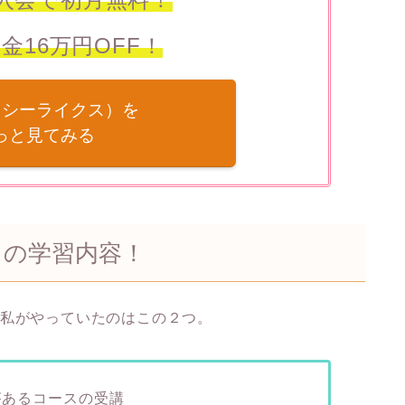
金16万円OFF！
es（シーライクス）を
っと見てみる
目の学習内容！
ろ私がやっていたのはこの２つ。
があるコースの受講