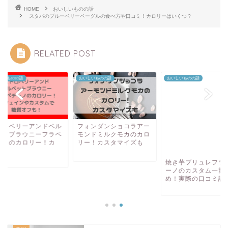
HOME
おいしいものの話
スタバのブルーベリーベーグルの食べ方や口コミ！カロリーはいくつ？
RELATED POST
しいものの話
おいしいものの話
おいしいものの話
トロベリーアンドベル
フォンダンショコラアー
焼き芋ブリュレフラ
ットブラウニーフラペ
モンドミルクモカのカロ
ーノのカスタム一覧
ーノのカロリー！カ
リー！カスタマイズも
め！実際の口コミ評
.