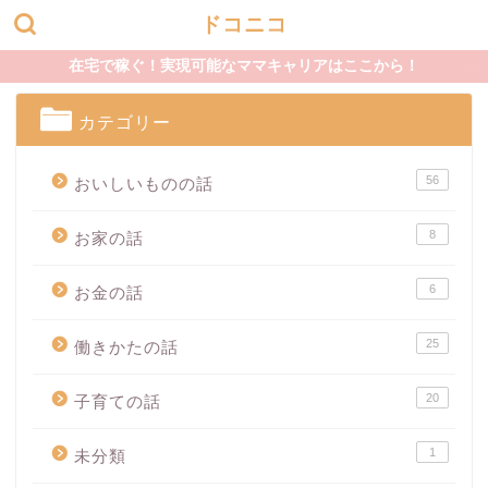
ドコニコ
在宅で稼ぐ！実現可能なママキャリアはここから！
カテゴリー
56
おいしいものの話
8
お家の話
6
お金の話
25
働きかたの話
20
子育ての話
1
未分類