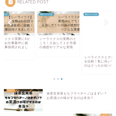
RELATED POST
かたの話
働きかたの話
働きかたの話
ーライクス実際に4か
シーライクスの実際のと
シーライクスとデジ
目でお仕事案件に挑
ころ！入会して１か月後
を比較！私に向いて
！見事採用されまし
の感想やリアルな実情
のはどっちか比べて
！
抹茶玄米茶もちフラペチーノはまずい？
お茶漬けの味がするのは本当？