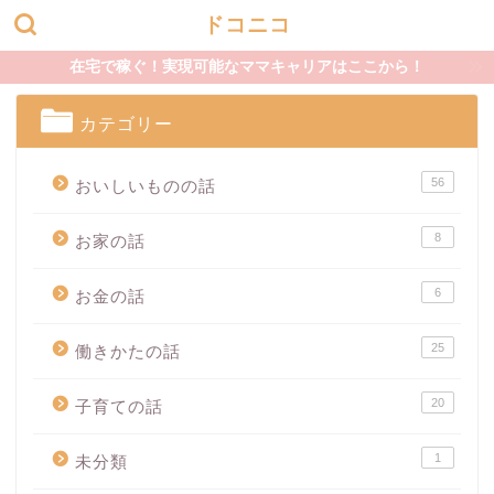
ドコニコ
在宅で稼ぐ！実現可能なママキャリアはここから！
カテゴリー
56
おいしいものの話
8
お家の話
6
お金の話
25
働きかたの話
20
子育ての話
1
未分類