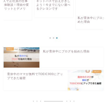
供3人で正社員の仕事
キットパスでおえかきし
私が育休中にブログ
めた体験談！理由や変
よう！今までにない遊べ
めた理由
とメリットとデメリ
るクレヨンです
.
私が育休中にブログを始めた理由
育休中のママが無料でTOEIC900にアッ
プできた秘密