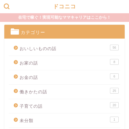
ドコニコ
在宅で稼ぐ！実現可能なママキャリアはここから！
カテゴリー
56
おいしいものの話
8
お家の話
6
お金の話
25
働きかたの話
20
子育ての話
1
未分類