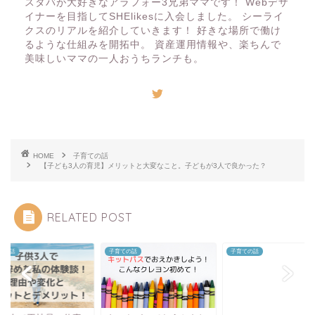
スタバが大好きなアラフォー3兄弟ママです！ Webデザ
イナーを目指してSHElikesに入会しました。 シーライ
クスのリアルを紹介していきます！ 好きな場所で働け
るような仕組みを開拓中。 資産運用情報や、楽ちんで
美味しいママの一人おうちランチも。
HOME
子育ての話
【子ども3人の育児】メリットと大変なこと。子どもが3人で良かった？
RELATED POST
ての話
子育ての話
子育ての話