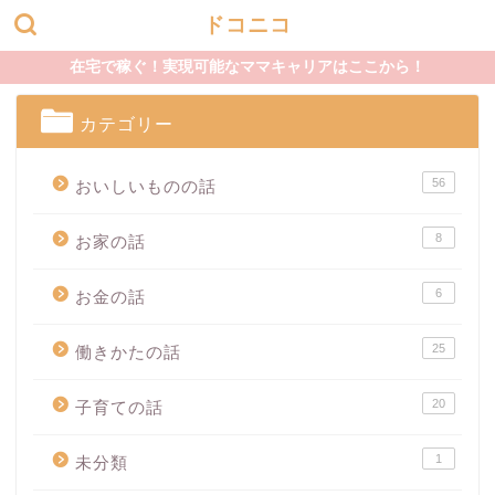
ドコニコ
在宅で稼ぐ！実現可能なママキャリアはここから！
カテゴリー
56
おいしいものの話
8
お家の話
6
お金の話
25
働きかたの話
20
子育ての話
1
未分類