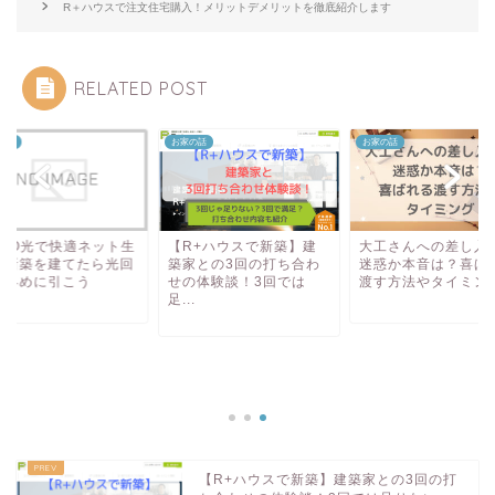
R＋ハウスで注文住宅購入！メリットデメリットを徹底紹介します
RELATED POST
の話
お家の話
お家の話
URO光で快適ネット生
【R+ハウスで新築】建
大工さんへの差し入
！新築を建てたら光回
築家との3回の打ち合わ
迷惑か本音は？喜ば
を早めに引こう
せの体験談！3回では
渡す方法やタイミン
足...
【R+ハウスで新築】建築家との3回の打