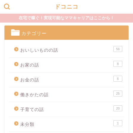
ドコニコ
在宅で稼ぐ！実現可能なママキャリアはここから！
カテゴリー
56
おいしいものの話
8
お家の話
6
お金の話
25
働きかたの話
20
子育ての話
1
未分類