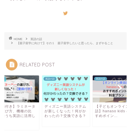
HOME
英語の話
【親子留学に向けて】その１ 親子留学したいと思ったら、まずやること
RELATED POST
の話
英語の話
英語の話
動画付き】ラミネータ
ディズニー英語システム
【子どもオンライン
の選び方、機種の比
が新しくなった！何がか
話】hanaso kids 
！おうち英語に活用し
わったの？交換できる？
すめポイン...
.