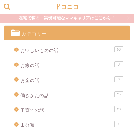
ドコニコ
在宅で稼ぐ！実現可能なママキャリアはここから！
カテゴリー
56
おいしいものの話
8
お家の話
6
お金の話
25
働きかたの話
20
子育ての話
1
未分類