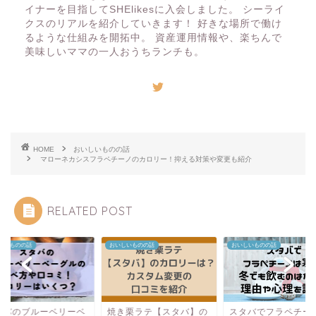
イナーを目指してSHElikesに入会しました。 シーライ
クスのリアルを紹介していきます！ 好きな場所で働け
るような仕組みを開拓中。 資産運用情報や、楽ちんで
美味しいママの一人おうちランチも。
HOME
おいしいものの話
マローネカシスフラペチーノのカロリー！抑える対策や変更も紹介
RELATED POST
しいものの話
おいしいものの話
おいしいものの話
タバのブルーベリーベ
焼き栗ラテ【スタバ】の
スタバでフラペチー