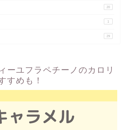
20
1
29
ィーユフラペチーノのカロリ
すすめも！